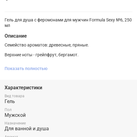
Гель для душа с феромонами для мужчин Formula Sexy №6, 250
мл
Описание
Семейство ароматов: древесные, пряные.
Верхние ноты - грейпфрут, бергамот.
Ноты сердца - перец, лаванда, кардамон, артемизия.
Показать полностью
Ноты базы - кедр, ветивер, олибанум.
Мужской гель для душа FORMULA SEXY - линия гелей с
Характеристики
феромонами, которые подчеркнут мужественность, откроют
тайные знаки Вашей сексуальности и придадут Вам
Вид товара
уверенности в себе. Активная формула с аллантоином
Гель
эффективно стимулирует регенерацию клеток кожи, а
Пол
экстракты грейпфрута и перца увеличивают ее тонус.
Мужской
Назначение
Для ванной и душа