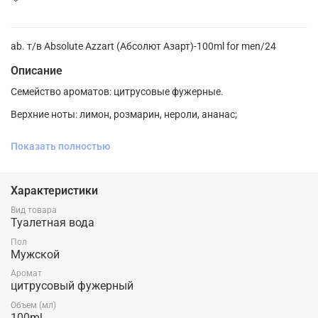
ab. т/в Absolute Azzart (Абсолют Азарт)-100ml for men/24
Описание
Семейство ароматов: цитрусовые фужерные.
Верхние ноты: лимон, розмарин, нероли, ананас;
Ноты сердца: жасмин, цикламен, кориандр;
Показать полностью
Ноты базы: мускус, дубовый мох, кедр, сандал.
Характеристики
Вид товара
Туалетная вода
Пол
Мужской
Аромат
цитрусовый фужерный
Объем (мл)
100ml