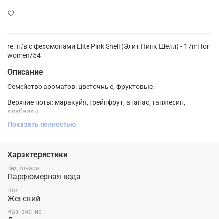
re. п/в с феромонами Elite Pink Shell (Элит Пинк Шелл) - 17ml for
women/54
Описание
Семейство ароматов: цветочные, фруктовые.
Верхние ноты: маракуйя, грейпфрут, ананас, танжерин,
клубника;
Показать полностью
Ноты сердца: пион, жасмин, ландыш, ванильная орхидея,
красные ягоды;
Ноты базы: мускус, древесные ноты, дубовый мох.
Характеристики
Вид товара
Парфюмерная вода
Пол
Женский
Назначение