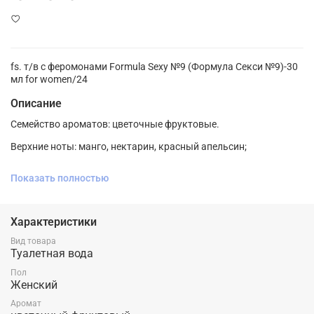
fs. т/в с феромонами Formula Sexy №9 (Формула Секси №9)-30
мл for women/24
Описание
Семейство ароматов: цветочные фруктовые.
Верхние ноты: манго, нектарин, красный апельсин;
Ноты сердца: малина, каинито, водяная лилия, лотос;
Показать полностью
Ноты базы: кокос, мускус, сандал.
Характеристики
Экзотическое сочетание сочных фруктов, напитанное
Вид товара
цветочной нежностью аромата Formula Sexy №9 подарит
Туалетная вода
заряд зажигательного настроения на весь день. Освежающая
Пол
сладость спелого манго, нектарина и апельсина дополнены
Женский
нотками лилии и лотоса. Эта композиция - истинное
удовольствие для чувств, оставляющая яркие воспоминания.
Аромат