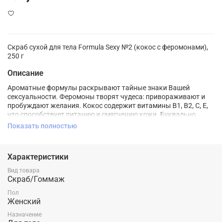
Скраб сухой для тела Formula Sexy №2 (кокос с феромонами),
250 г
Описание
Ароматные формулы раскрывают тайные знаки Вашей
сексуальности. Феромоны творят чудеса: привораживают и
пробуждают желания. Кокос содержит витамины В1, В2, С, Е,
что способствует питанию и смягчению кожи. Буквально
после первого применения кожа приобретает удивительную
Показать полностью
бархатистость. Масло ши и кокоса налаживают обмен
веществ в клетках кожи, увлажняют, питают и смягчают кожу,
регенерируют верхние слои эпидермиса, снимают воспаления
Характеристики
и раздражения.
Вид товара
Способ применения: Массирующими круговыми движениями
Скраб/Гоммаж
нанесите небольшое количество сухого скраба на
распаренную кожу. Оставьте скраб на теле на 3 минуты.
Пол
Женский
Обильно смойте водой. Рекомендуется использовать скраб 1-2
раза в неделю.
Назначение