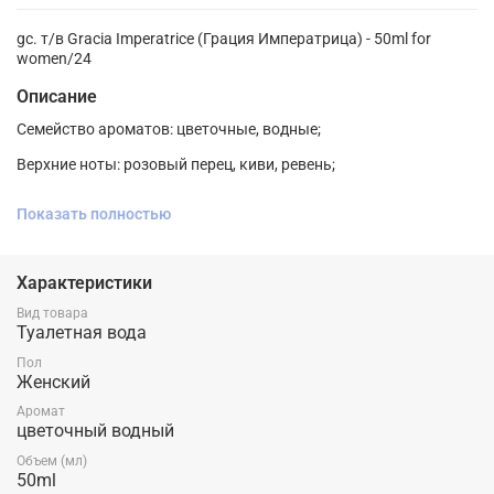
gc. т/в Gracia Imperatrice (Грация Императрица) - 50ml for
women/24
Описание
Семейство ароматов: цветочные, водные;
Верхние ноты: розовый перец, киви, ревень;
Ноты сердца: жасмин, цикламен, арбуз;
Показать полностью
Ноты базы: мускус, сандал, лимонное дерево.
Характеристики
Вид товара
Туалетная вода
Пол
Женский
Аромат
цветочный водный
Объем (мл)
50ml