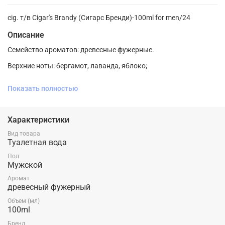
cig. т/в Cigar's Brandy (Сигарс Бренди)-100ml for men/24
Описание
Семейство ароматов: древесные фужерные.
Верхние ноты: бергамот, лаванда, яблоко;
Ноты сердца: кедр, мускус, жасмин;
Показать полностью
Ноты базы: ваниль, сандал, виски.
Характеристики
Уникальный аромат, который выделяется своей
Вид товара
изысканностью. Древесные и цветочные ноты переплетаются
Туалетная вода
с фруктовым акцентом, образуя идеальную гармонию. Эта
Пол
композиция воплощает в себе шарм и элегантность, придавая
Мужской
уверенность и запоминаясь как символ безупречности и
стиля.
Аромат
древесный фужерный
Объем (мл)
100ml
Бренд