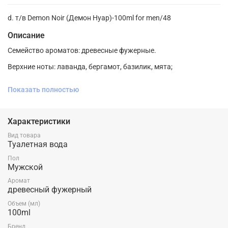
d. т/в Demon Noir (Демон Нуар)-100ml for men/48
Описание
Семейство ароматов: древесные фужерные.
Верхние ноты: лаванда, бергамот, базилик, мята;
Ноты сердца: полынь, можжевельник, жасмин;
Показать полностью
Ноты базы: дубовый мох, кожа, ель, пачули, ветивер.
Характеристики
Вид товара
Туалетная вода
Пол
Мужской
Аромат
древесный фужерный
Объем (мл)
100ml
Бренд