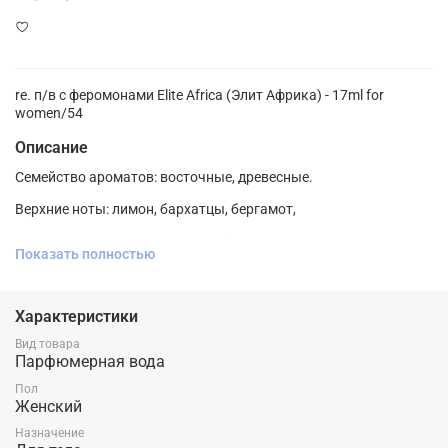
re. п/в с феромонами Elite Africa (Элит Африка) - 17ml for
women/54
Описание
Семейство ароматов: восточные, древесные.
Верхние ноты: лимон, бархатцы, бергамот,
черная смородина, африканский апельсиновый цвет;
Показать полностью
Ноты сердца: фиалка, цикламен, жасмин;
Ноты базы: ветивер, мускус, амбра, вирджинский кедр.
Характеристики
Вид товара
Парфюмерная вода
Пол
Женский
Назначение