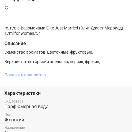
re. п/в с феромонами Elite Just Married (Элит Джаст Мерриед) -
17ml for women/54
Описание
Семейство ароматов: цветочные, фруктовые.
Верхние ноты: горький апельсин, персик, фрезия;
Ноты сердца: жасмин, магнолия, роза;
Показать полностью
Ноты базы: мускус, вирджинский кедр, амбра.
Характеристики
Вид товара
Парфюмерная вода
Пол
Женский
Назначение