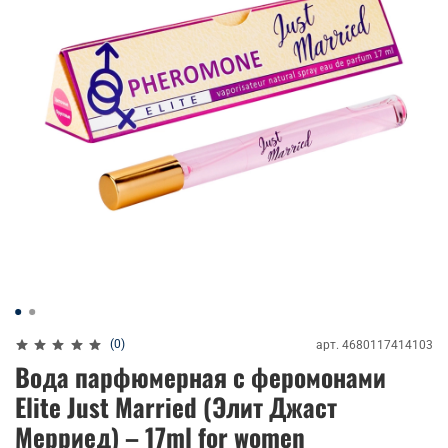
(0)
арт.
4680117414103
Вода парфюмерная с феромонами
Elite Just Married (Элит Джаст
Мерриед) – 17ml for women