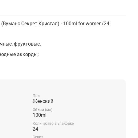
l (Вуманс Секрет Кристал) - 100ml for women/24
чные, фруктовые.
 водные аккорды;
магнолия;
и, амбра.
Пол
Женский
Объем (мл)
100ml
Количество в упаковке
24
Серия