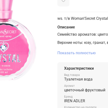
ws. т/в Woman'Secret Crysta
Описание
Семейство ароматов: цвето
Верхние ноты: юзу, гранат,
Ноты сердца: пион, лотос, 
Показать полностью
Ноты базы: мускус, махагон
Характеристики
Вид товара
Туалетная вода
Аромат
цветочный фруктовый
Бренд
IREN ADLER
Количество на паллете