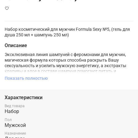
Набор косметический для мужчин Formula Sexy №5, (гель для
душа 250 мл + шампунь 250 мл)
Описание
Эксклюзивная линия шампуней с феромонами для мужчин,
магическая формула которых способна раскрыть Вашу
сексуальность и усилить мужскую энергетику, а экстракты
крапивы и алое в составе шампуня помогают питать и
восстанавливать волосяные луковицы. Рекомендуется для
Показать полностью
блеска и стимуляции роста волос, а также при сухости кожи
головы.Подходит для всех типов волос. FORMULA SEXY линия
гелей для душа с феромонами подчеркнут мужественность,
Характеристики
откроют тайные знаки Вашей сексуальности и придадут Вам
уверенности в себе. Активная формула с аллантоином
Вид товара
стимулирует регенерацию клеток кожи, а экстракты шалфея и
Набор
дуба оказывают заживляющее, тонизирующее воздействие и
Пол
восстанавливают структуру клеток кожи.
Мужской
Назначение