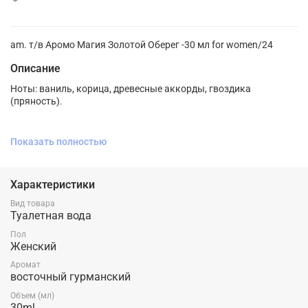
am. т/в Аромо Магия Золотой Оберег -30 мл for women/24
Описание
Ноты: ваниль, корица, древесные аккорды, гвоздика
(пряность).
Показать полностью
Изысканный аромат, который доставляет истинное
магическое наслаждение. Смесь ванили, пряностей и
древесных нот создают теплую, элегантную и
головокружительную композицию.
Характеристики
Вид товара
Туалетная вода
Пол
Женский
Аромат
восточный гурманский
Объем (мл)
30ml