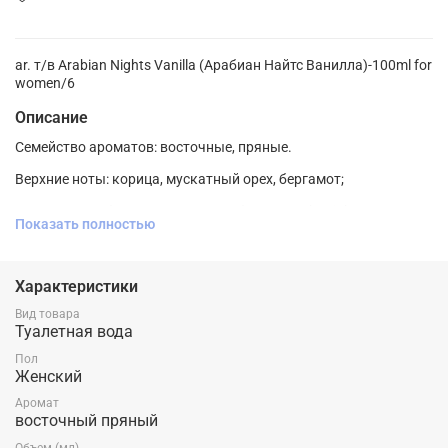
ar. т/в Arabian Nights Vanilla (Арабиан Найтс Ванилла)-100ml for
women/6
Описание
Семейство ароматов: восточные, пряные.
Верхние ноты: корица, мускатный орех, бергамот;
Ноты сердца: финики, пралине, тубероза, mahonial;
Показать полностью
Ноты базы: ваниль, бобы тонка, мирра, бензоин, amberwood,
akigalawood.
Характеристики
Вид товара
Туалетная вода
Пол
Женский
Аромат
восточный пряный