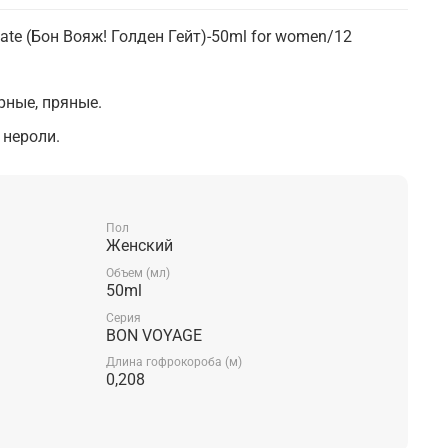
Gate (Бон Вояж! Голден Гейт)-50ml for women/12
рные, пряные.
 нероли.
Пол
Женский
Объем (мл)
50ml
Серия
BON VOYAGE
Длина гофрокороба (м)
0,208