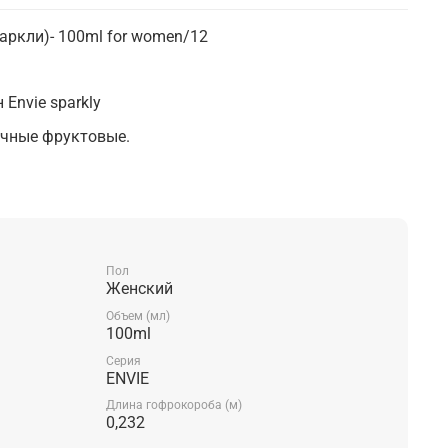
Спаркли)- 100ml for women/12
Envie sparkly
очные фруктовые.
дина, цитрусы, клубника, красное яблоко.
, сладкий горошек, жасмин, роза.
а, мускус, малина.
Пол
Женский
Объем (мл)
100ml
Серия
ENVIE
Длина гофрокороба (м)
0,232