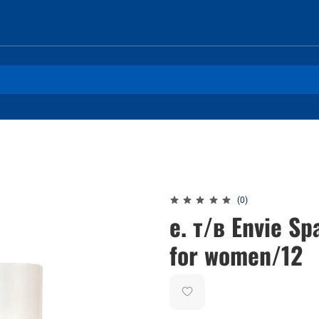
(0)
e. т/в Envie S
for women/12