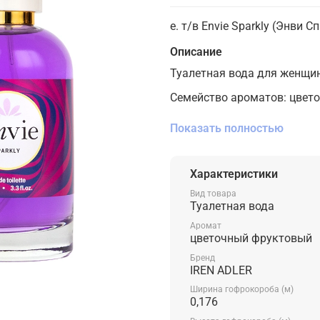
e. т/в Envie Sparkly (Энви 
Описание
Туалетная вода для женщин 
Семейство ароматов: цвет
Верхние ноты: черная сморо
Показать полностью
Средние ноты: белая фрезия
Базовые ноты: сандал, амбр
Характеристики
Вид товара
Туалетная вода
Аромат
цветочный фруктовый
Бренд
IREN ADLER
Ширина гофрокороба (м)
0,176