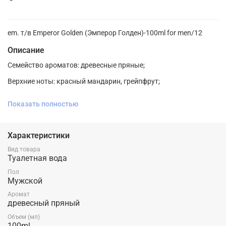
em. т/в Emperor Golden (Эмперор Голден)-100ml for men/12
Описание
Семейство ароматов: древесные пряные;
Верхние ноты: красный мандарин, грейпфрут;
Ноты сердца: корица, пряности, роза; Ноты базы: амбра, кожа,
Показать полностью
пачули.
Характеристики
Вид товара
Туалетная вода
Пол
Мужской
Аромат
древесный пряный
Объем (мл)
100ml