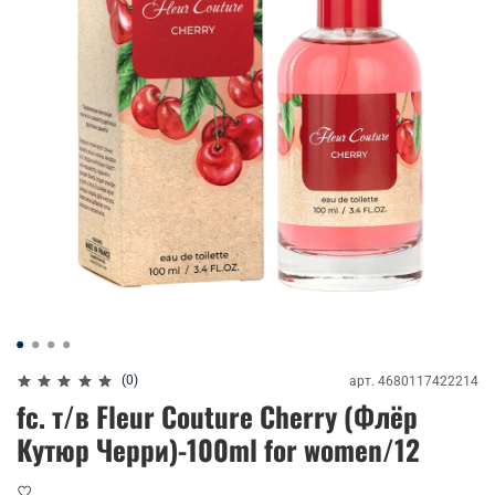
(0)
арт.
4680117422214
fc. т/в Fleur Couture Cherry (Флёр
Кутюр Черри)-100ml for women/12