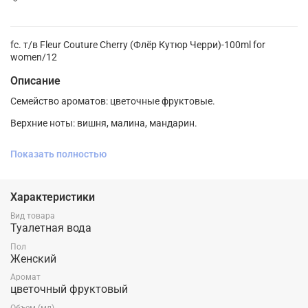
fc. т/в Fleur Couture Cherry (Флёр Кутюр Черри)-100ml for
women/12
Описание
Семейство ароматов: цветочные фруктовые.
Верхние ноты: вишня, малина, мандарин.
Средние ноты: маршмеллоу, гардения, орхидея, ваниль.
Показать полностью
Базовые ноты: сандал, дуб, мускус, белая замша.
Характеристики
Вид товара
Туалетная вода
Пол
Женский
Аромат
цветочный фруктовый