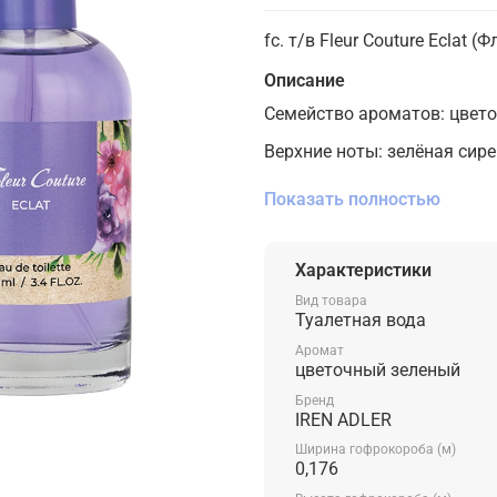
fc. т/в Fleur Couture Eclat
Описание
Семейство ароматов: цвето
Верхние ноты: зелёная сирен
Средние ноты: цветы персик
Показать полностью
османтус.
Базовые ноты: амбра, муску
Характеристики
Вид товара
Туалетная вода
Аромат
цветочный зеленый
Бренд
IREN ADLER
Ширина гофрокороба (м)
0,176