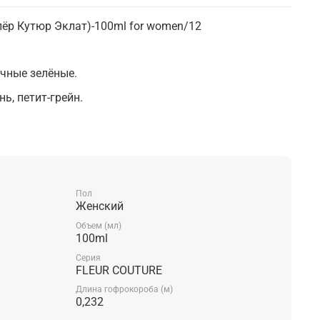
 (Флёр Кутюр Эклат)-100ml for women/12
чные зелёные.
ь, петит-грейн.
а, вистерия, красный пион, зелёный чай и китайский
с, белый кедр.
Пол
Женский
Объем (мл)
100ml
Серия
FLEUR COUTURE
Длина гофрокороба (м)
0,232