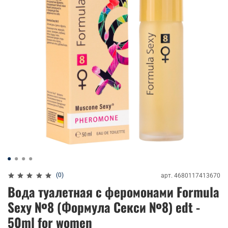
(0)
арт.
4680117413670
Вода туалетная с феромонами Formula
Sexy №8 (Формула Секси №8) edt -
50ml for women