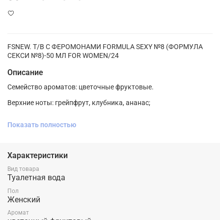
FSNEW. Т/В С ФЕРОМОНАМИ FORMULA SEXY №8 (ФОРМУЛА
СЕКСИ №8)-50 МЛ FOR WOMEN/24
Описание
Семейство ароматов: цветочные фруктовые.
Верхние ноты: грейпфрут, клубника, ананас;
Ноты сердца: пион, жасмин, ванильная орхидея;
Показать полностью
Ноты базы: мускуc, древесина, дубовый мох.
Характеристики
Сочетание свежести фруктовых и чувственности цветочных
Вид товара
нот аромата Formula Sexy №8 создает волнующую и
Туалетная вода
женственную композицию. Каждое мгновение, проведенное
Пол
под влиянием этого аромата, становится особенным,
Женский
наполненным эмоциями и мечтами.
Аромат