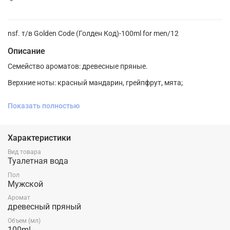
nsf. т/в Golden Code (Голден Код)-100ml for men/12
Описание
Семейство ароматов: древесные пряные.
Верхние ноты: красный мандарин, грейпфрут, мята;
Ноты сердца: корица, пряности, роза;
Показать полностью
Ноты базы: амбра, кожа, древесные ноты, пачули из Индии.
Характеристики
Вид товара
Туалетная вода
Пол
Мужской
Аромат
древесный пряный
Объем (мл)
100ml