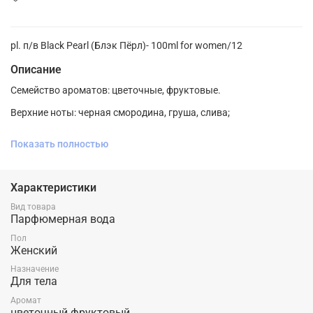
pl. п/в Black Pearl (Блэк Пёрл)- 100ml for women/12
Описание
Семейство ароматов: цветочные, фруктовые.
Верхние ноты: черная смородина, груша, слива;
Ноты сердца: ирис, жасмин, флёрдоранж;
Показать полностью
Ноты базы: пачули, бобы тонка, пралине, ваниль.
Характеристики
Вид товара
Парфюмерная вода
Пол
Женский
Назначение
Для тела
Аромат
цветочный фруктовый