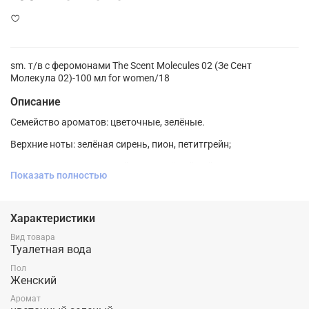
sm. т/в с феромонами The Scent Molecules 02 (Зе Сент
Молекула 02)-100 мл for women/18
Описание
Семейство ароматов: цветочные, зелёные.
Верхние ноты: зелёная сирень, пион, петитгрейн;
Ноты сердца: персиковый цвет, зелёный чай;
Показать полностью
Ноты базы: амбра, мускуc, османтус, белый кедр.
Характеристики
Вид товара
Туалетная вода
Пол
Женский
Аромат