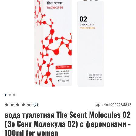
(0)
арт.
4610029285898
вода туалетная The Scent Molecules 02
(Зе Сент Молекула 02) с феромонами -
100ml for women