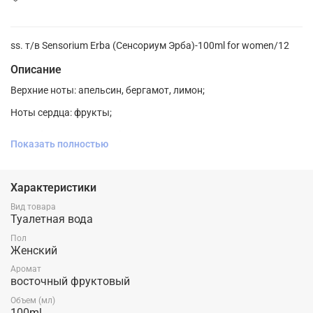
ss. т/в Sensorium Erba (Сенсориум Эрба)-100ml for women/12
Описание
Верхние ноты: апельсин, бергамот, лимон;
Ноты сердца: фрукты;
Ноты базы: ваниль, амбра, мускус.
Показать полностью
Характеристики
Вид товара
Туалетная вода
Пол
Женский
Аромат
восточный фруктовый
Объем (мл)
100ml