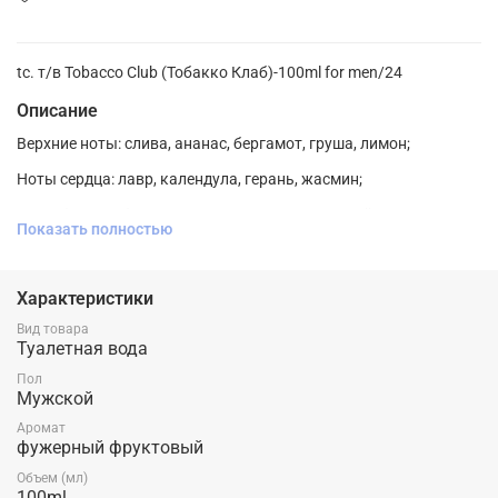
tc. т/в Tobacco Club (Тобакко Клаб)-100ml for men/24
Описание
Верхние ноты: слива, ананас, бергамот, груша, лимон;
Ноты сердца: лавр, календула, герань, жасмин;
Ноты базы: табак, пачули, сандал, вирджинский кедр, мускус.
Показать полностью
Характеристики
Вид товара
Туалетная вода
Пол
Мужской
Аромат
фужерный фруктовый
Объем (мл)
100ml