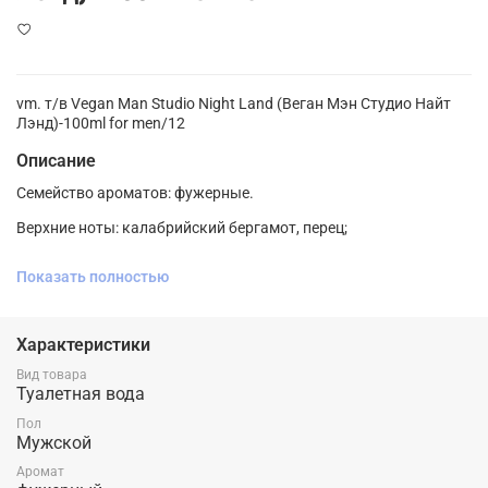
vm. т/в Vegan Man Studio Night Land (Веган Мэн Студио Найт
Лэнд)-100ml for men/12
Описание
Семейство ароматов: фужерные.
Верхние ноты: калабрийский бергамот, перец;
Ноты сердца: герань, лаванда, элеми, пачули;
Показать полностью
Ноты базы: кедр, лабданум, амброксан.
Характеристики
Аромат сочетает в себе вихрь страсти, свободы и энергии,
Вид товара
создавая неповторимую симфонию чувств. Каждая капля
Туалетная вода
напоминает о том, что жизнь - это поистине удивительное
Пол
приключение, полное неожиданных поворотов и волнующих
Мужской
эмоций.
Аромат