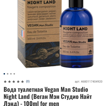
(0)
арт.
4680117404920
Вода туалетная Vegan Man Studio
Night Land (Веган Мэн Студио Найт
Лэнд) - 100ml for men