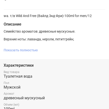
wa. т/в Wild And Free (Вайлд Энд Фри)-100ml for men/12
Описание
Семейство ароматов: древесные мускусные.
Верхние ноты: лаванда, нероли, петитгрейн;
Ноты сердца: герань, мускатный шалфей, жасмин;
Показать полностью
Ноты базы: дубовый мох, сандал, амбра, ветивер.
Характеристики
Вид товара
Туалетная вода
Пол
Мужской
Аромат
древесный мускусный
Объем (мл)
100ml