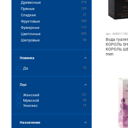
Древесные
214
Пряные
129
Сладкие
21
Фруктовые
250
Фужерные
110
Цветочные
420
арт.
468011740
Вода туале
Шипровые
30
КОРОЛЬ SH
КОРОЛЬ ШЕЙ
men
Новинка
Да
73
Пол
Женский
127
Мужской
36
Унисекс
13
Назначение