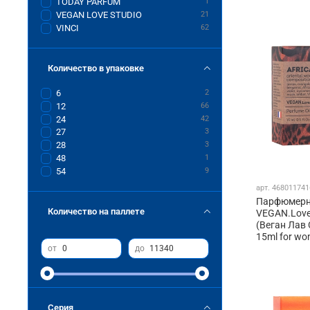
TODAY PARFUM
1
VEGAN LOVE STUDIO
21
VINCI
62
Количество в упаковке
6
2
12
66
24
42
27
3
28
3
48
1
54
9
арт.
468011741
Парфюмерн
Количество на паллете
VEGAN.Love.
(Веган Лав
15ml for w
от
до
Серия