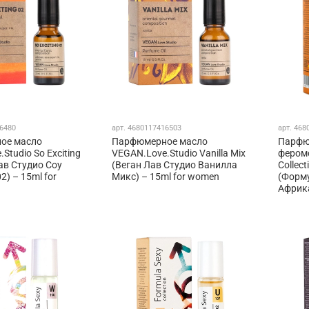
6480
арт.
4680117416503
арт.
468
ое масло
Парфюмерное масло
Парфю
Studio So Exciting
VEGAN.Love.Studio Vanilla Mix
феромо
ав Студио Соу
(Веган Лав Студио Ванилла
Collect
2) – 15ml for
Микс) – 15ml for women
(Форм
Африка