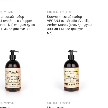
0117418217
арт.
4680117418125
тический набор
Косметический набор
Love.Studio «Pepper,
VEGAN.Love.Studio «Vanilla,
 Neroli» (гель для душа
Amber, Musk» (гель для душа
 + мыло для рук 300
300 мл + мыло для рук 300
мл)
0117421996
арт.
4680117421989
жидкое
Мыло жидкое