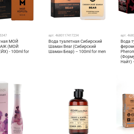
5347
арт.
4680117417234
арт.
468
тная МОЙ
Вода туалетная Сибирский
Вода т
AIK (МОЙ
Шаман Bear (Сибирский
фером
Х) - 100ml for
Шаман Беар) – 100ml for men
Pherom
(Форм
Найт) 