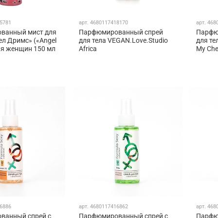
5781
арт.
4680117418170
арт.
468
ванный мист для
Парфюмированный спрей
Парфю
ел Дримс» («Angel
для тела VEGAN.Love.Studio
для те
ля женщин 150 мл
Africa
My Che
6886
арт.
4680117416862
арт.
468
ванный спрей с
Парфюмированный спрей с
Парфю