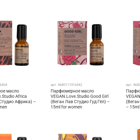
6404
арт.
4680117416442
арт.
468
ое масло
Парфюмерное масло
Парфю
Studio Africa
VEGAN.Love.Studio Good Girl
VEGAN.
 Студио Африка) –
(Веган Лав Студио Гуд Гёл) –
(Веган
omen
15ml for women
– 15ml