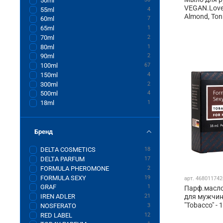
50ml
VEGAN.Love.
55ml
4
Almond, Ton
60ml
7
65ml
1
70ml
2
80ml
1
90ml
2
100ml
67
150ml
4
300ml
2
500ml
4
18ml
1
Бренд
DELTA COSMETICS
18
DELTA PARFUM
17
FORMULA PHEROMONE
2
FORMULA SEXY
19
арт.
468011742
GRAF
1
Парф.масло
для мужчин
IREN ADLER
21
"Tobacco" - 
NOSFERATO
3
RED LABEL
12