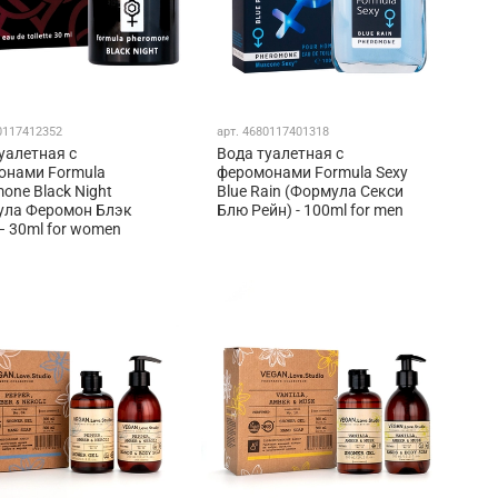
0117412352
арт.
4680117401318
уалетная с
Вода туалетная с
онами Formula
феромонами Formula Sexy
one Black Night
Blue Rain (Формула Секси
ула Феромон Блэк
Блю Рейн) - 100ml for men
– 30ml for women