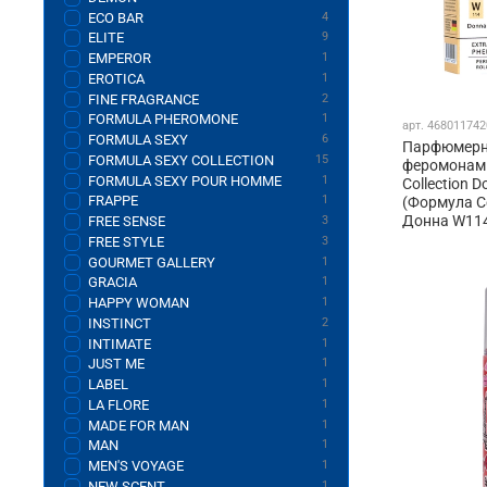
ECO BAR
4
ELITE
9
EMPEROR
1
EROTICA
1
FINE FRAGRANCE
2
FORMULA PHEROMONE
1
арт.
468011742
FORMULA SEXY
6
Парфюмерн
FORMULA SEXY COLLECTION
15
феромонами
FORMULA SEXY POUR HOMME
1
Collection 
FRAPPE
1
(Формула С
Донна W114
FREE SENSE
3
FREE STYLE
3
GOURMET GALLERY
1
GRACIA
1
HAPPY WOMAN
1
INSTINCT
2
INTIMATE
1
JUST ME
1
LABEL
1
LA FLORE
1
MADE FOR MAN
1
MAN
1
MEN'S VOYAGE
1
NEW SCENT
1