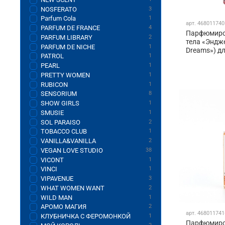
NOSFERATO
3
Parfum Cola
1
арт.
468011740
PARFUM DE FRANCE
4
Парфюмиро
PARFUM LIBRARY
2
тела «Эндж
PARFUM DE NICHE
1
Dreams») д
PATROL
1
PEARL
1
PRETTY WOMEN
1
RUBICON
1
SENSORIUM
8
SHOW GIRLS
1
SMUSIE
1
SOL PARAISO
2
TOBACCO CLUB
1
VANILLA&VANILLA
2
VEGAN LOVE STUDIO
38
VICONT
1
VINCI
1
VIPAVENUE
3
WHAT WOMEN WANT
2
WILD MAN
1
АРОМО МАГИЯ
2
арт.
468011741
КЛУБНИЧКА С ФЕРОМОНКОЙ
1
Парфюмиро