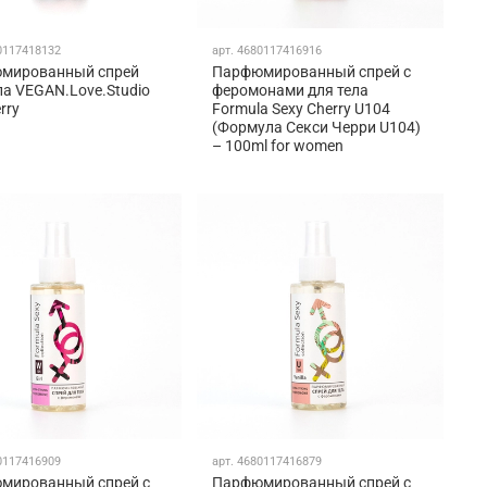
0117418132
арт.
4680117416916
мированный спрей
Парфюмированный спрей с
ла VEGAN.Love.Studio
феромонами для тела
rry
Formula Sexy Cherry U104
(Формула Секси Черри U104)
– 100ml for women
0117416909
арт.
4680117416879
мированный спрей с
Парфюмированный спрей с