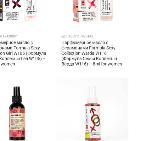
0117420081
арт.
4680117420142
мерное масло с
Парфюмерное масло с
нами Formula Sexy
феромонами Formula Sexy
tion Girl W105 (Формула
Collection Warda W116
Коллекшн Гёл W105) –
(Формула Секси Коллекшн
r women
Варда W116) – 8ml for women