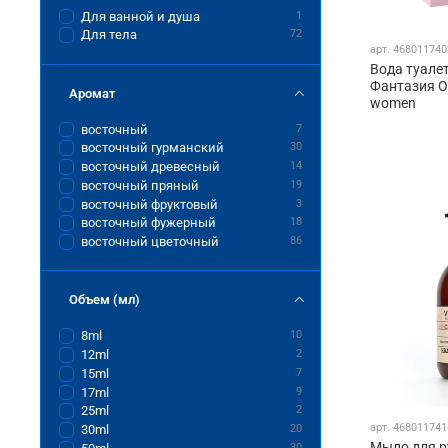
Для ванной и душа
1
Для тела
72
арт.
468011740
Вода туале
Фантазия Ор
Аромат
women
восточный
7
восточный гурманский
30
восточный древесный
14
восточный пряный
19
восточный фруктовый
3
восточный фужерный
18
восточный цветочный
86
Объем (мл)
8ml
10
12ml
2
15ml
7
17ml
9
25ml
2
арт.
468011741
30ml
20
Мыло для р
30