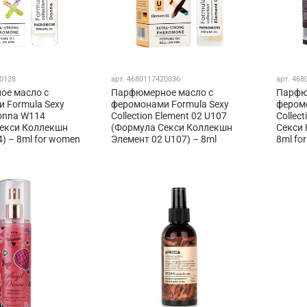
0128
арт.
4680117420036
арт.
468
ое масло с
Парфюмерное масло с
Парфю
 Formula Sexy
феромонами Formula Sexy
феромо
Donna W114
Collection Element 02 U107
Collec
екси Коллекшн
(Формула Секси Коллекшн
Секси 
) – 8ml for women
Элемент 02 U107) – 8ml
8ml fo