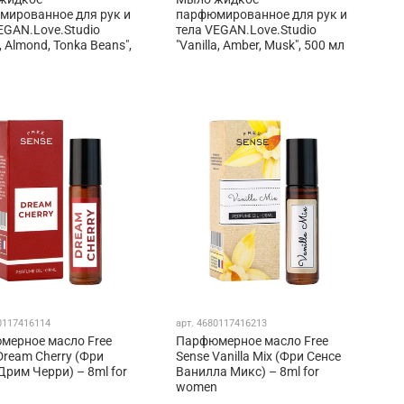
мированное для рук и
парфюмированное для рук и
EGAN.Love.Studio
тела VEGAN.Love.Studio
, Almond, Tonka Beans",
"Vanilla, Amber, Musk", 500 мл
0117416114
арт.
4680117416213
мерное масло Free
Парфюмерное масло Free
Dream Cherry (Фри
Sense Vanilla Mix (Фри Сенсе
Дрим Черри) – 8ml for
Ванилла Микс) – 8ml for
n
women