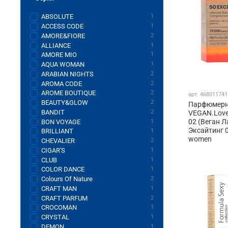
ABSOLUTE
1
ACCESS CODE
1
AMORE&FIORE
2
ALLIANCE
1
AMORE MIO
1
AQUA WOMAN
1
ARABIAN NIGHTS
2
AROMA CODE
2
AROME BOUTIQUE
2
арт.
468011741
BEAUTY&GLOW
2
Парфюмерн
BANDIT
2
VEGAN.Love.
02 (Веган Л
BON VOYAGE
1
Эксайтинг 0
BRILLIANT
1
women
CHEVALIER
2
CIGAR'S
1
CLUB
1
COLOR DANCE
1
Colours Of Nature
2
CRAFT MAN
1
CRAFT PARFUM
2
CROCOMAN
1
CRYSTAL
1
DEMON
1