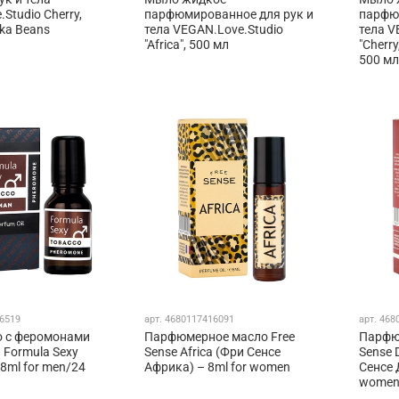
Studio Cherry,
парфюмированное для рук и
парфю
ka Beans
тела VEGAN.Love.Studio
тела V
"Africa", 500 мл
"Cherry
500 мл
6519
арт.
4680117416091
арт.
468
 с феромонами
Парфюмерное масло Free
Парфю
 Formula Sexy
Sense Africa (Фри Сенсе
Sense 
18ml for men/24
Африка) – 8ml for women
Сенсе 
wome