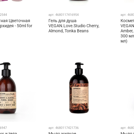
2544
арт.
4680117416954
арт.
468
тная Цветочная
Гель для душа
Косме
хидея - 50ml for
VEGAN.Love.Studio Cherry,
VEGAN.
Almond, Tonka Beans
Amber,
300 мл
мл)
6947
арт.
4680117421736
арт.
468
ук и тела
Мыло жидкое
Мыло 