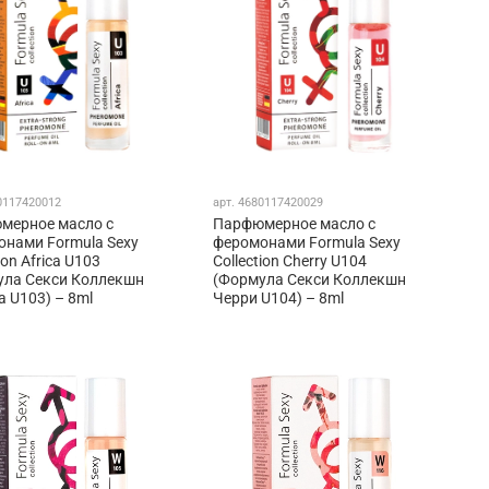
0117420012
арт.
4680117420029
мерное масло с
Парфюмерное масло с
нами Formula Sexy
феромонами Formula Sexy
ion Africa U103
Collection Cherry U104
ула Секси Коллекшн
(Формула Секси Коллекшн
 U103) – 8ml
Черри U104) – 8ml